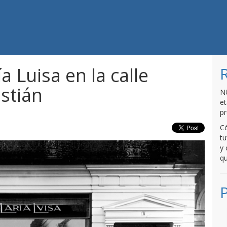
n.com
a Luisa en la calle
stián
N
et
p
Có
tu
y 
qu