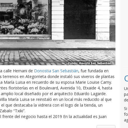
la calle Hernani de
Donostia
San Sebastián
, fue fundada en
 terrenos en Ategorrieta donde instaló sus viveros de plantas
illa María Luisa en recuerdo de su esposa Marie Louise Camy.
ntes floristerías en el Boulevard, Avenida 10, Etxaide 4, hasta
Un
n amplio local diseñado por el arquitecto Eduardo Lagarde.
pa
 Villa María Luisa se reinstaló en un local más reducido al que
de
el que destacaba la vidriera con el logo de la tienda, un
Si
abalo “Txiki”.
fo
l frente del negocio hasta el 2019 En la actualidad es Juan
ag