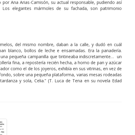
o por Ana Arias-Camisón, su actual responsable, pudiendo así
ía. Los elegantes mármoles de su fachada, son patrimonio
emelos, del mismo nombre, daban a la calle, y dudó en cuál
pan blanco, bollos de leche e ensaimadas. Era la panadería.
ó una pequeña campanilla que tintineaba indiscretamente… un
bollería fina, a repostería recién hecha, a horno de pan y azúcar
rador como el de los joyeros, exhibía en sus vitrinas, en vez de
Al fondo, sobre una pequeña plataforma, varias mesas rodeadas
a tardanza y sola, Celia.” (T. Luca de Tena en su novela Edad