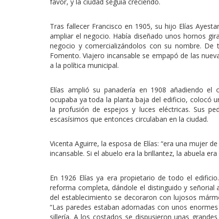
favor, y la ciudad seguía creciendo.
Tras fallecer Francisco en 1905, su hijo Elías Ayes
ampliar el negocio. Había diseñado unos hornos gira
negocio y comercializándolos con su nombre. De tal
Fomento. Viajero incansable se empapó de las nuevas
a la política municipal.
Elías amplió su panadería en 1908 añadiendo el 
ocupaba ya toda la planta baja del edificio, colocó 
la profusión de espejos y luces eléctricas. Sus pe
escasísimos que entonces circulaban en la ciudad.
Vicenta Aguirre, la esposa de Elías: “era una mujer 
incansable. Si el abuelo era la brillantez, la abuela er
En 1926 Elías ya era propietario de todo el edific
reforma completa, dándole el distinguido y señorial 
del establecimiento se decoraron con lujosos mármo
“Las paredes estaban adornadas con unos enormes
sillería. A los costados se dispusieron unas grand