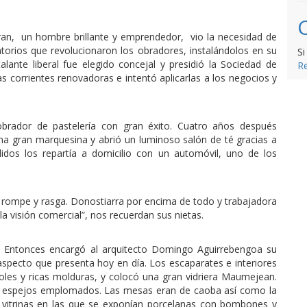
taran, un hombre brillante y emprendedor, vio la necesidad de
torios que revolucionaron los obradores, instalándolos en su
Si
ante liberal fue elegido concejal y presidió la Sociedad de
Re
 corrientes renovadoras e intentó aplicarlas a los negocios y
obrador de pastelería con gran éxito. Cuatro años después
una gran marquesina y abrió un luminoso salón de té gracias a
didos los repartía a domicilio con un automóvil, uno de los
de rompe y rasga. Donostiarra por encima de todo y trabajadora
a la visión comercial”, nos recuerdan sus nietas.
io. Entonces encargó al arquitecto Domingo Aguirrebengoa su
aspecto que presenta hoy en día. Los escaparates e interiores
les y ricas molduras, y colocó una gran vidriera Maumejean.
 espejos emplomados. Las mesas eran de caoba así como la
es vitrinas en las que se exponían porcelanas con bombones y