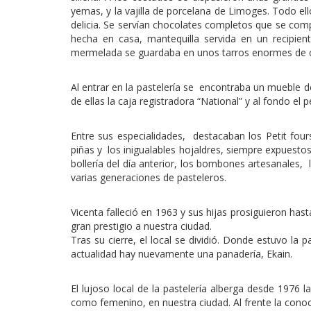
yemas, y la vajilla de porcelana de Limoges. Todo el
delicia. Se servían chocolates completos que se com
hecha en casa, mantequilla servida en un recipien
mermelada se guardaba en unos tarros enormes de cris
Al entrar en la pastelería se encontraba un mueble 
de ellas la caja registradora “National” y al fondo el
Entre sus especialidades, destacaban los Petit fours 
piñas y los inigualables hojaldres, siempre expuestos
bollería del día anterior, los bombones artesanales, 
varias generaciones de pasteleros.
Vicenta falleció en 1963 y sus hijas prosiguieron has
gran prestigio a nuestra ciudad.
Tras su cierre, el local se dividió. Donde estuvo la 
actualidad hay nuevamente una panadería, Ekain.
El lujoso local de la pastelería alberga desde 1976 l
como femenino, en nuestra ciudad. Al frente la conoci