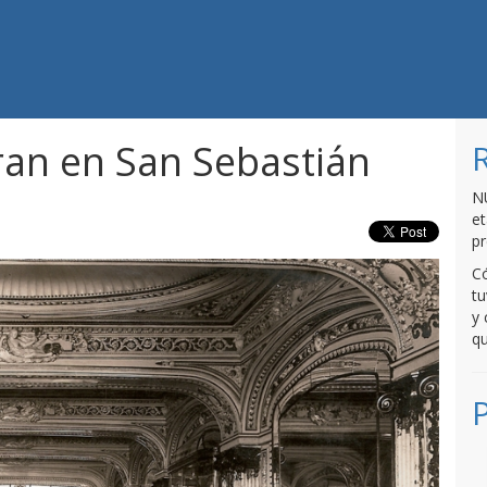
n.com
ran en San Sebastián
N
et
p
Có
tu
y 
qu