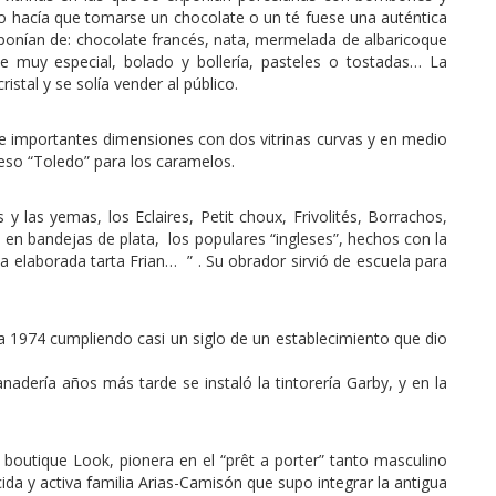
lo hacía que tomarse un chocolate o un té fuese una auténtica
ponían de: chocolate francés, nata, mermelada de albaricoque
te muy especial, bolado y bollería, pasteles o tostadas… La
tal y se solía vender al público.
de importantes dimensiones con dos vitrinas curvas y en medio
 peso “Toledo” para los caramelos.
y las yemas, los Eclaires, Petit choux, Frivolités, Borrachos,
 en bandejas de plata, los populares “ingleses”, hechos con la
la elaborada tarta Frian… ” . Su obrador sirvió de escuela para
ta 1974 cumpliendo casi un siglo de un establecimiento que dio
panadería años más tarde se instaló la tintorería Garby, y en la
a boutique Look, pionera en el “prêt a porter” tanto masculino
da y activa familia Arias-Camisón que supo integrar la antigua